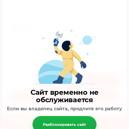
Артикул:
3056/23
Цена:
2 330
РУБ.
1 631
РУБ.
4/104
Производитель
"Mayoral" Испания
В корзину
Сайт временно не
Купить в один клик
обслуживается
Если вы владелец сайта, продлите его работу
Параметры
Разблокировать сайт