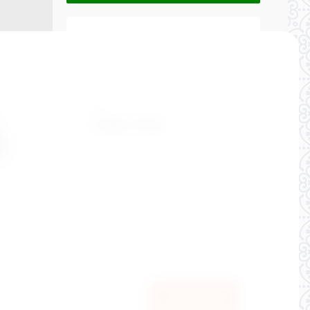
-
Сравнить
Артикул:
6014/29
Цена:
2 400
РУБ.
1 680
РУБ.
10/140
Производитель
"Mayoral" Испания
Состав:
100% хлопок.
В корзину