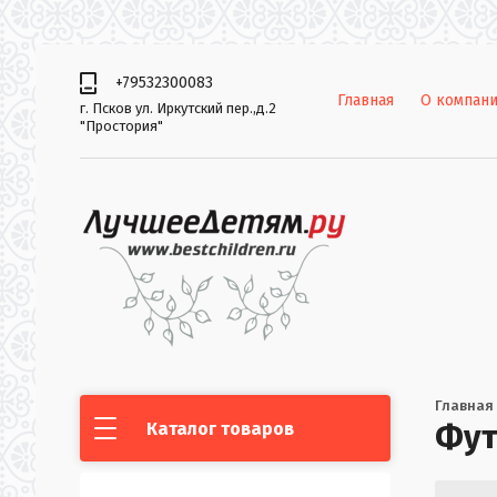
+79532300083
Главная
О компан
г. Псков ул. Иркутский пер.,д.2
"Простория"
Главная
Фут
Каталог товаров