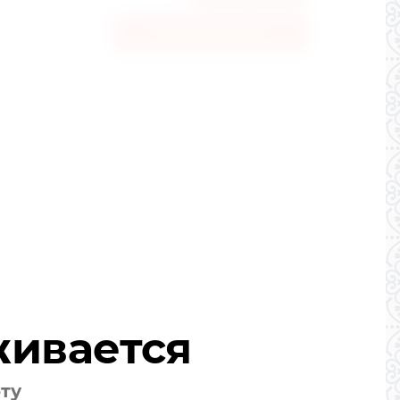
Купить в один клик
живается
оту