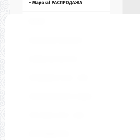
- Mayoral РАСПРОДАЖА
ШКОЛА
Одежда для мальчиков
Одежда для девочек
Распродажа осень - зима
Обувь Mayoral лето скидки
20% обувь осень - зима
РАСПРОДАЖА 50%