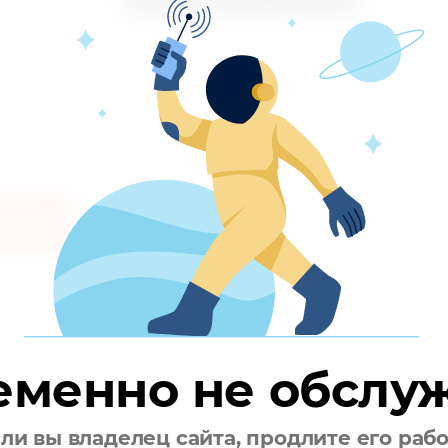
аметры
Отзывы
оизводитель
"Mayoral" Испания
став:
100% хлопок.
еменно не обслу
ли вы владелец сайта, продлите его раб