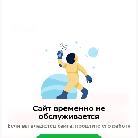
Артикул:
6038/38
Цена:
2 500
РУБ.
1 750
РУБ.
16/166
Производитель
"Mayoral" Испания
Состав:
Хлопок-100%
В корзину
Сайт временно не
обслуживается
Купить в один клик
Если вы владелец сайта, продлите его работу