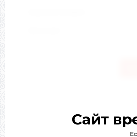
Подарочный сертификат
GNK пуховики
Пар
Пр
Со
Сайт вр
Ес