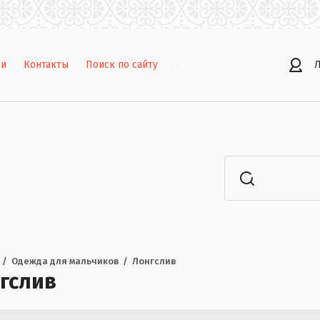
ии
Контакты
Поиск по сайту
Л
  /  
Одежда для мальчиков
  /  
Лонгслив
гслив