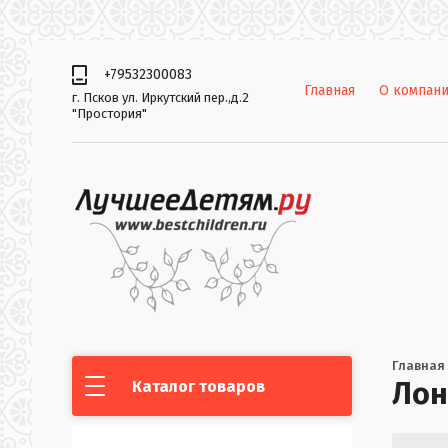
+79532300083
Главная
О компан
г. Псков ул. Иркутский пер.,д.2
"Простория"
Главная
Лон
Каталог товаров