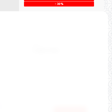
- 30%
-
Сравнить
Артикул:
4039/38
Цена:
1 980
РУБ.
1 386
РУБ.
5/110
Производитель
"Mayoral" Испания
Состав:
100% хлопок