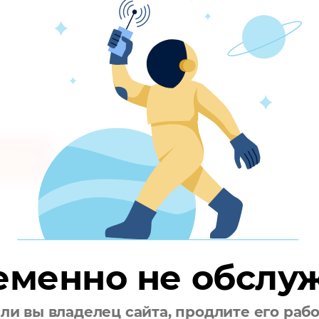
аметры
Отзывы
оизводитель
"Mayoral" Испания
став:
100% хлопок
еменно не обслу
ли вы владелец сайта, продлите его раб