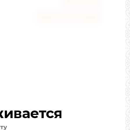
В корзину
Купить в один клик
живается
оту