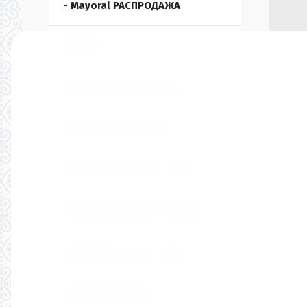
- Mayoral РАСПРОДАЖА
ШКОЛА
Одежда для мальчиков
Одежда для девочек
Распродажа осень - зима
Обувь Mayoral лето скидки
20% обувь осень - зима
РАСПРОДАЖА 50%